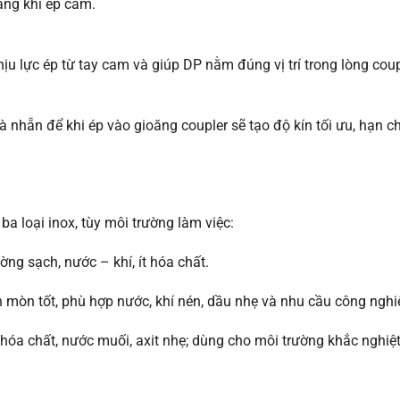
ng khi ép cam.
hịu lực ép từ tay cam và giúp DP nằm đúng vị trí trong lòng coup
nhẵn để khi ép vào gioăng coupler sẽ tạo độ kín tối ưu, hạn ch
a loại inox, tùy môi trường làm việc:
ờng sạch, nước – khí, ít hóa chất.
 mòn tốt, phù hợp nước, khí nén, dầu nhẹ và nhu cầu công nghi
u hóa chất, nước muối, axit nhẹ; dùng cho môi trường khắc nghiệt 