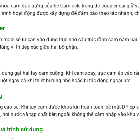
khóa cam đặc trưng của hệ Camlock, trong đó coupler cái giữ vai
uy trình hoạt động được xây dựng để đảm bảo thao tác nhanh, ch
er
n male sẽ tự căn vào đúng trục nhờ cấu trúc rãnh cam nằm hai b
ng vị trí tiếp xúc giữa hai bộ phận.
i dùng gạt hai tay cam xuống. Khi cam xoay, trục cam ép vào rãn
uột ngay cả khi thiết bị rung nhẹ hoặc bị tác động ngoại lực.
g
g cao su. Khi tay cam được khóa kín hoàn toàn, bề mặt DP ép s
, hơi nước và tạp chất bên ngoài không thể xâm nhập vào khu vự
uá trình sử dụng