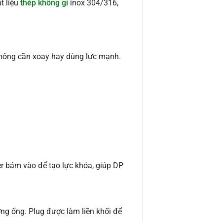
t liệu
thép không gỉ
inox 304/316,
 không cần xoay hay dùng lực mạnh.
r bám vào để tạo lực khóa, giúp DP
ờng ống. Plug được làm liền khối để