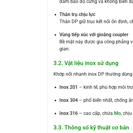
đảm bảo độ cứng và không biến dạ
Thân trụ chịu lực
Thân DP giữ trục kết nối ổn định, c
Vùng tiếp xúc với gioăng coupler
Bề mặt này được gia công phẳng và 
gian.
3.2. Vật liệu inox sử dụng
Khớp nối nhanh inox DP thường dùng b
Inox 201
– kinh tế, phù hợp môi trư
Inox 304
– phổ biến nhất, chống ăn
Inox 316
– cao cấp, chứa
Mo
, chị
3.3. Thông số kỹ thuật cơ bản