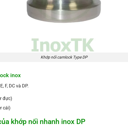
Khớp nối camlock Type DP
lock inox
E, F, DC và DP.
r đực)
r cái)
của khớp nối nhanh inox DP