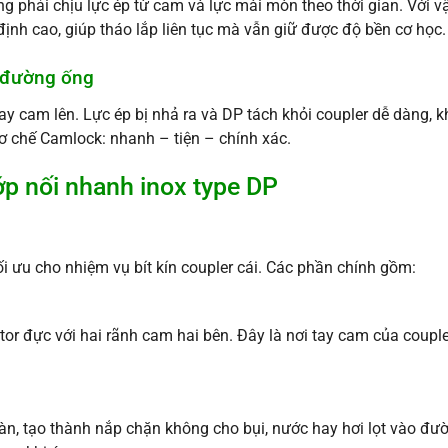
 phải chịu lực ép từ cam và lực mài mòn theo thời gian. Với vậ
định cao, giúp tháo lắp liên tục mà vẫn giữ được độ bền cơ học.
i đường ống
tay cam lên. Lực ép bị nhả ra và DP tách khỏi coupler dễ dàng,
ơ chế Camlock: nhanh – tiện – chính xác.
hớp nối nhanh inox type DP
i ưu cho nhiệm vụ bít kín coupler cái. Các phần chính gồm:
r đực với hai rãnh cam hai bên. Đây là nơi tay cam của couple
àn, tạo thành nắp chặn không cho bụi, nước hay hơi lọt vào đư