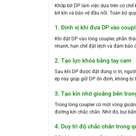
Khớp bịt DP làm việc dựa trên cơ chế 
bít kín và bảo vệ đầu nối. Toàn bộ q
1. Định vị khi đưa DP vào coupl
Khi đặt DP vào lòng coupler, phần thâ
nhanh, hạn chế đặt lệch và đảm bảo đú
2. Tạo lực khóa bằng tay cam
Sau khi DP được đặt đúng vị trí, ngườ
ép này giúp giữ DP ổn định, không bị t
3. Tạo kín nhờ gioăng bên tron
Trong lòng coupler có một vòng gioăn
đường kín chắc chắn. Nhờ đó, bụi bẩn
4. Duy trì độ chắc chắn trong q