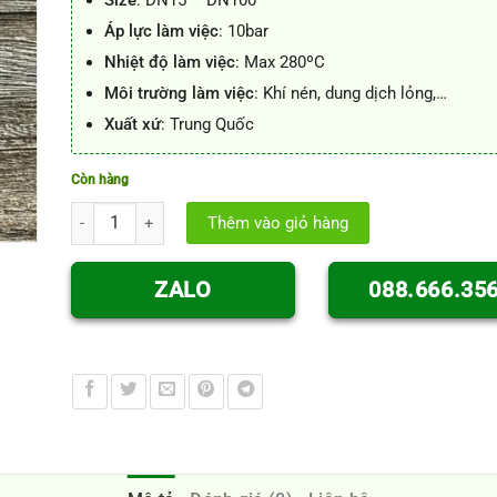
Áp lực làm việc
: 10bar
Nhiệt độ làm việc
: Max 280ºC
Môi trường làm việc
: Khí nén, dung dịch lỏng,…
Xuất xứ
: Trung Quốc
Còn hàng
Khớp nối nhanh inox type DP số lượng
Thêm vào giỏ hàng
ZALO
088.666.35