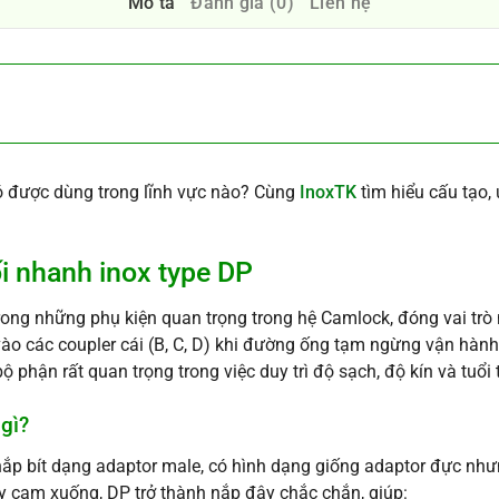
Mô tả
Đánh giá (0)
Liên hệ
Nó được dùng trong lĩnh vực nào? Cùng
InoxTK
tìm hiểu cấu tạo,
i nhanh inox type DP
rong những phụ kiện quan trọng trong hệ Camlock, đóng vai trò 
ào các coupler cái (B, C, D) khi đường ống tạm ngừng vận hành
ộ phận rất quan trọng trong việc duy trì độ sạch, độ kín và tuổ
 gì?
nắp bít dạng adaptor male, có hình dạng giống adaptor đực như
tay cam xuống, DP trở thành nắp đậy chắc chắn, giúp: