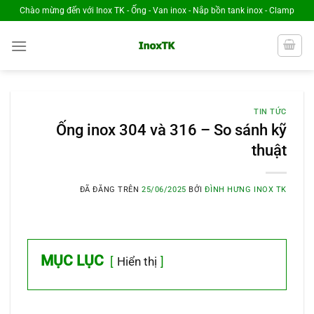
Chuyển
Chào mừng đến với Inox TK - Ống - Van inox - Nắp bồn tank inox - Clamp
đến
nội
dung
TIN TỨC
Ống inox 304 và 316 – So sánh kỹ
thuật
ĐÃ ĐĂNG TRÊN
25/06/2025
BỞI
ĐÌNH HƯNG INOX TK
MỤC LỤC
Hiển thị