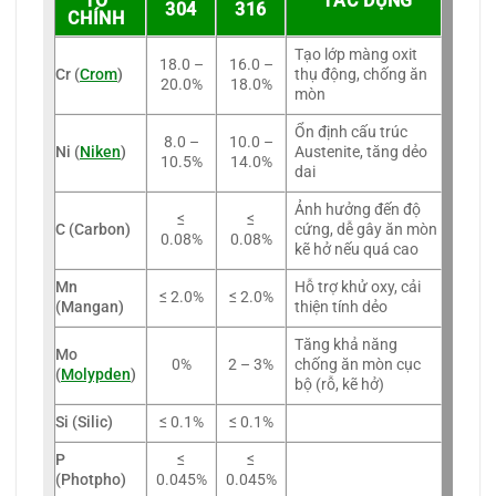
TỐ
TÁC DỤNG
304
316
CHÍNH
Tạo lớp màng oxit
18.0 –
16.0 –
Cr (
Crom
)
thụ động, chống ăn
20.0%
18.0%
mòn
Ổn định cấu trúc
8.0 –
10.0 –
Ni (
Niken
)
Austenite, tăng dẻo
10.5%
14.0%
dai
Ảnh hưởng đến độ
≤
≤
C (Carbon)
cứng, dễ gây ăn mòn
0.08%
0.08%
kẽ hở nếu quá cao
Mn
Hỗ trợ khử oxy, cải
≤ 2.0%
≤ 2.0%
(Mangan)
thiện tính dẻo
Tăng khả năng
Mo
0%
2 – 3%
chống ăn mòn cục
(
Molypden
)
bộ (rỗ, kẽ hở)
Si (Silic)
≤ 0.1%
≤ 0.1%
P
≤
≤
(Photpho)
0.045%
0.045%