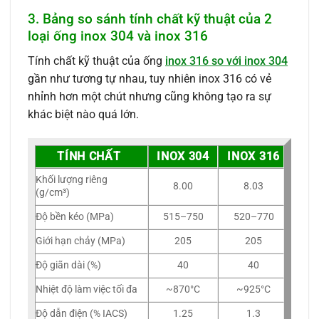
3. Bảng so sánh tính chất kỹ thuật của 2
loại ống inox 304 và inox 316
Tính chất kỹ thuật của ống
inox 316 so với inox 304
gần như tương tự nhau, tuy nhiên inox 316 có vẻ
nhỉnh hơn một chút nhưng cũng không tạo ra sự
khác biệt nào quá lớn.
TÍNH CHẤT
INOX 304
INOX 316
Khối lượng riêng
8.00
8.03
(g/cm³)
Độ bền kéo (MPa)
515–750
520–770
Giới hạn chảy (MPa)
205
205
Độ giãn dài (%)
40
40
Nhiệt độ làm việc tối đa
~870°C
~925°C
Độ dẫn điện (% IACS)
1.25
1.3