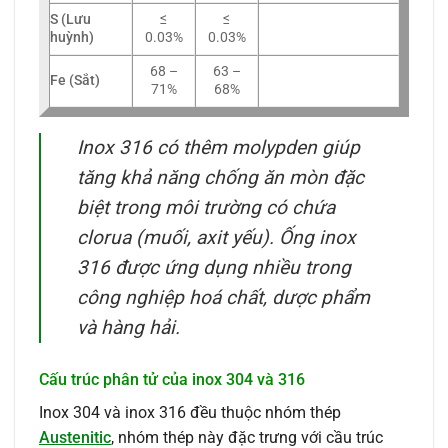
S (Lưu
≤
≤
huỳnh)
0.03%
0.03%
68 –
63 –
Fe (Sắt)
71%
68%
Inox 316 có thêm molypden giúp
tăng khả năng chống ăn mòn đặc
biệt trong môi trường có chứa
clorua (muối, axit yếu). Ống inox
316 được ứng dụng nhiều trong
công nghiệp hoá chất, dược phẩm
và hàng hải.
Cấu trúc phân tử của inox 304 và 316
Inox 304 và inox 316 đều thuộc nhóm thép
Austenitic
, nhóm thép này đặc trưng với cầu trúc