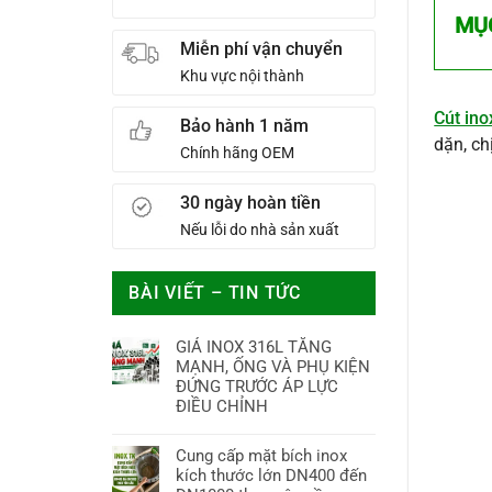
MỤ
Miễn phí vận chuyển
Khu vực nội thành
Cút in
Bảo hành 1 năm
dặn, ch
Chính hãng OEM
30 ngày hoàn tiền
Nếu lỗi do nhà sản xuất
BÀI VIẾT – TIN TỨC
GIÁ INOX 316L TĂNG
MẠNH, ỐNG VÀ PHỤ KIỆN
ĐỨNG TRƯỚC ÁP LỰC
ĐIỀU CHỈNH
Cung cấp mặt bích inox
kích thước lớn DN400 đến