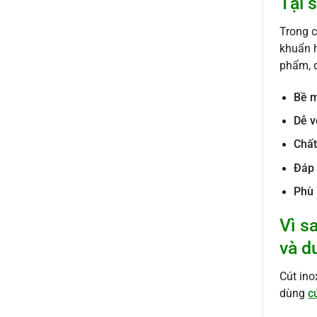
Tại 
Trong c
khuẩn h
phẩm, d
Bề m
Dễ v
Chất
Đáp 
Phù 
Vì s
và d
Cút ino
dùng
c