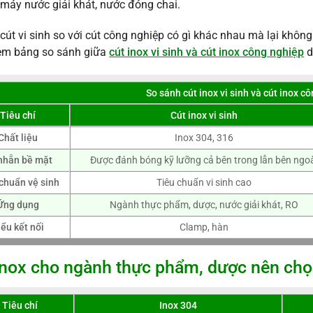
máy nước giải khát, nước đóng chai.
 cút vi sinh so với cút công nghiệp có gì khác nhau mà lại khô
em bảng so sánh giữa
cút inox vi sinh và cút inox công nghiệp
d
So sánh cút inox vi sinh và cút inox c
Tiêu chí
Cút inox vi sinh
Chất liệu
Inox 304, 316
nhẵn bề mặt
Được đánh bóng kỹ lưỡng cả bên trong lẫn bên ngo
chuẩn vệ sinh
Tiêu chuẩn vi sinh cao
Ứng dụng
Ngành thực phẩm, dược, nước giải khát, RO
iểu kết nối
Clamp, hàn
inox cho ngành thực phẩm, dược nên chọ
Tiêu chí
Inox 304