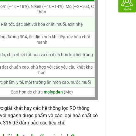
Crom (~16–18%), Niken (~10–14%), Mo (~2–3%), C
Liên hệ
thấp
Rất tốt, đặc biệt với hóa chất, muối, axit nhẹ
ng đương 304, ổn định hơn khi tiếp xúc hóa chất
mạnh
ơn, chịu nhiệt tốt hơn và ổn định hơn khi tiệt trùng
 đạt chuẩn cao, phù hợp với các yêu cầu khắt khe
hơn
c phẩm, y tế, môi trường ăn mòn cao, nước muối
Cao hơn do chứa
molypden
(Mo)
ớc giải khát hay các hệ thống lọc RO thông
ối với ngành dược phẩm và các loại hoá chất có
ox 316 để đảm bảo các tiêu chí.