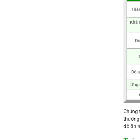
Thàn
Khả 
Độ
Độ a
Ứng 
Chúng t
thường 
độ ăn m