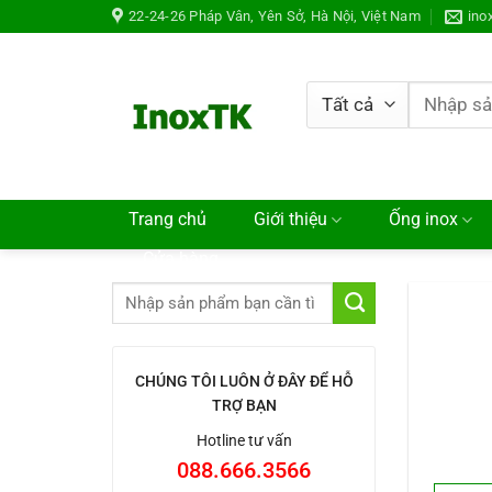
Chuyển
22-24-26 Pháp Vân, Yên Sở, Hà Nội, Việt Nam
ino
đến
nội
dung
Tìm
kiếm:
Trang chủ
Giới thiệu
Ống inox
Cửa hàng
CHÚNG TÔI LUÔN Ở ĐÂY ĐỂ HỖ
TRỢ BẠN
Hotline tư vấn
088.666.3566