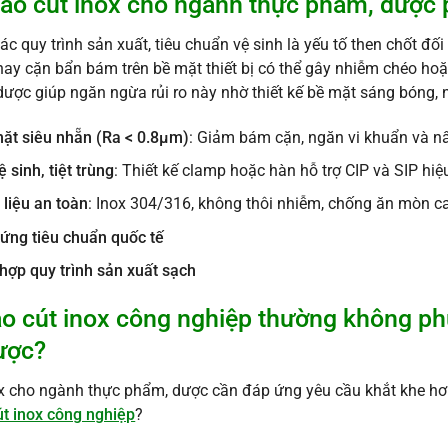
sao cút inox cho ngành thực phẩm, dược p
ác quy trình sản xuất, tiêu chuẩn vệ sinh là yếu tố then chốt 
ay cặn bẩn bám trên bề mặt thiết bị có thể gây nhiễm chéo h
ược giúp ngăn ngừa rủi ro này nhờ thiết kế bề mặt sáng bóng,
ặt siêu nhẵn (Ra < 0.8μm)
: Giảm bám cặn, ngăn vi khuẩn và n
ệ sinh, tiệt trùng
: Thiết kế clamp hoặc hàn hỗ trợ CIP và SIP hiệ
 liệu an toàn
: Inox 304/316, không thôi nhiễm, chống ăn mòn c
ứng tiêu chuẩn quốc tế
hợp quy trình sản xuất sạch
ao cút inox công nghiệp thường không p
ược?
x cho ngành thực phẩm, dược cần đáp ứng yêu cầu khắt khe hơn
út inox công nghiệp
?