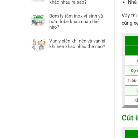
Nhà 
khác nhau ra sao?
Vậy thì
Bơm ly tâm inox vi sinh và
bơm lobe khác nhau thế
cùng x
nào?
Van y xiên khí nén và van bi
khí nén khác nhau thế nào?
Độ 
Tiêu 
K
Cút 