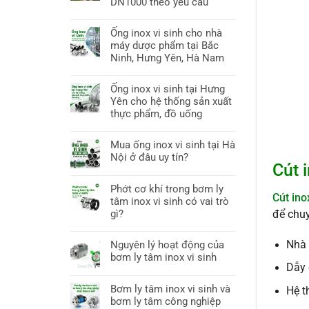
DN1000 theo yêu cầu
Ống inox vi sinh cho nhà
máy dược phẩm tại Bắc
Ninh, Hưng Yên, Hà Nam
Ống inox vi sinh tại Hưng
Yên cho hệ thống sản xuất
thực phẩm, đồ uống
Mua ống inox vi sinh tại Hà
Nội ở đâu uy tín?
Cút 
Phớt cơ khí trong bơm ly
Cút ino
tâm inox vi sinh có vai trò
gì?
để chu
Nguyên lý hoạt động của
Nhà 
bơm ly tâm inox vi sinh
Dẫy 
Bơm ly tâm inox vi sinh và
Hệ t
bơm ly tâm công nghiệp