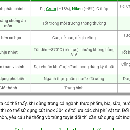
Fe, 
h phần chính
Fe,
Crom
(~18%),
Niken
(~8%), C thấp
năng chống ăn
Tốt trong môi trường thông thường
mòn
Tươ
 bền cơ học
Cao, dễ hàn, dễ gia công
Tốt đến ~870°C (liên tục), nhưng không bằng
Chịu nhiệt
Tốt h
316
Cũng
n toàn vi sinh
Đạt chuẩn khi được đánh bóng đúng kỹ thuật
dụng phổ biến
Ngành thực phẩm, nước, đồ uống
Dượ
Giá thành
Trung bình
a có thể thấy, khi dùng trong cá ngành thực phẩm, bia, sữa, nư
thì có thể sử dụng cút inox 304 để tối ưu các chi phí vật tư. Đ
òn, yêu cầu hệ thống vô trùng tuyệt đối thì cần sử dụng cút in