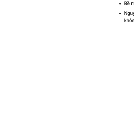
Bề m
Nguy
khỏe