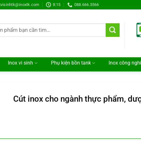
xvisinhtk@inoxtk.com
8:15
088.666.3566
Inox vi sinh
Phụ kiện bồn tank
Inox công ngh
Cút inox cho ngành thực phẩm, dượ